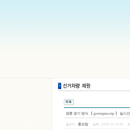
경륜 경기 방식 【 gyeongma.top 】
홍보탑
글쓴이 :
날짜 :
23-07-31 11:50
조