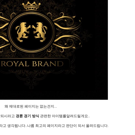
왜 제대로된 페이지는 없는건지...
움되시라고
경륜 경기 방식
관련한 아이템를알려드릴게요..
라고 생각됩니다..나름 최고의 페이지라고 판단이 되서 올려드립니다.