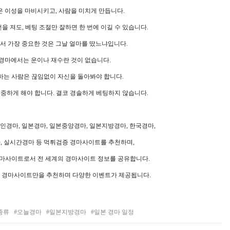
은 이성을 마비시키고, 사람을 미치게 만듭니다.
 번을 져도, 베팅 조절만 잘하면 한 번에 이길 수 있습니다.
에서 가장 중요한 것은 그날 얼마를 땄느냐입니다.
.경마에서는 운이나 재수란 것이 없습니다.
팅하는 사람은 끊임없이 자신을 돌아봐야 합니다.
신중하게 해야 합니다. 결코 경솔하게 베팅하지 않습니다.
경마, 일본경마, 일본중앙경마, 일본지방경마, 한국경마,
, 실시간경마 등 먹튀검증 경마사이트를 추천하며,
경마사이트로서 전 세계의 경마사이트 정보를 공유합니다.
한 경마사이트만을 추천하며 다양한 이벤트가 제공됩니다.
종류
#
오늘경마
#
일본지방경마
#
일본 경마 일정