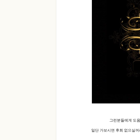
그런분들에게 도
일단 가보시면 후회 없으실꺼