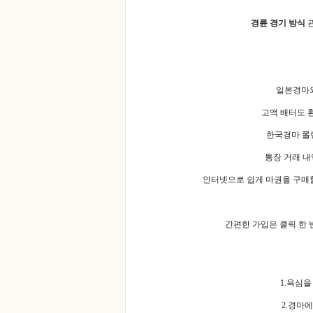
경륜 경기 방식
관
일본경마와
고액 배터도 
한국경마 롤링
통장 거래 내
인터넷으로 쉽게 마권을 구매할
간편한 가입은 클릭 한 
1.욕심을
2.경마