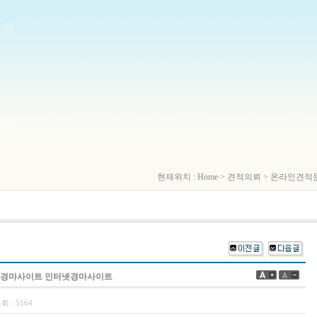
현재위치 : Home > 견적의뢰 > 온라인견
 실시간경마사이트 인터넷경마사이트
회 :
5164