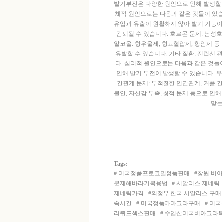
발기부전은 다양한 원인으로 인해 발생할 
체적 원인으로는 다음과 같은 것들이 있습니
유입과 유출이 원활하지 않아 발기 기능이
감퇴될 수 있습니다. 호르몬 문제: 남성
알코올: 항우울제, 항고혈압제, 항암제 등
유발할 수 있습니다. 기타 질환: 전립선 
다. 심리적 원인으로는 다음과 같은 것들
인해 발기 부전이 발생할 수 있습니다. 우
간관계 문제: 부적절한 인간관계, 커플 
불안, 자신감 부족, 성적 문제 등으로 인
맞는
r
e
u
1
Tags:
1
#
미국정품프로코밀정품판매
#
창원 비
2
천
분제해바라기복용법
#
시알리스 제네릭
사
제네릭가격
#
의정부 한국 시알리스 구매
약
속시간
#
미국정품카마그라구매
#
미국
국
e
리퀴드섹스판매
#
수입산미국비­아그라