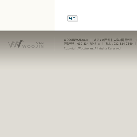
u
r
o
m
i
f
e
g
y
n
마
나
토
끼
M
i
f
e
S
i
l
o
k
o
r
e