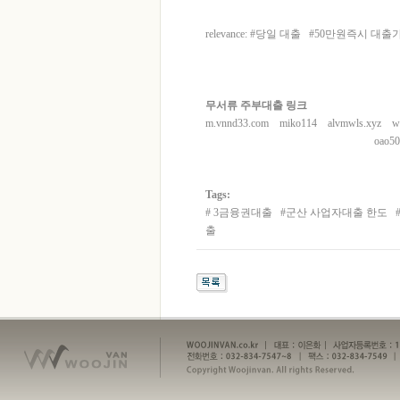
relevance: #
당일 대출
#
50만원즉시 대출
무서류 주부대출 링크
m.vnnd33.com
miko114
alvmwls.xyz
w
oao5
Tags:
#
3금융권대출
#
군산 사업자대출 한도
출