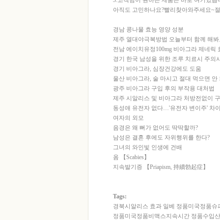
3.고객님이 원하는 제품은 바로 여기있습
아직도 고민하나요?빨리찾아와주세요~절
경남 콩나물 효능 영양 성분
제주 열대야극복방법 오늘부터 함께 해봐
전남 에이치유정100mg 비아그라 제네릭 
경기 한국 남성을 위한 조루 치료시 주의
경기 비아그라, 심장건강에도 도움
울산 비아그라, 술 마시고 절대 먹으면 안
광주 비아그라 구입 후의 부작용 대처법
제주 시알리스 및 비아그라 처방전없이 
동성애 유전자 없다…'유전자 변이주' 차이
여자의 외모
음경은 왜 뻐가 없어도 딱딱할까?
남성은 결혼 후에도 자위행위를 한다?
그녀의 와인빛 인생에 건배
옴 【Scabies】
지속발기증 【Priapism, 持續勃起症】
Tags:
경북시알리스 효과 일베
정품미국정품슈
정품미국정품비맥스지속시간
정품수입산