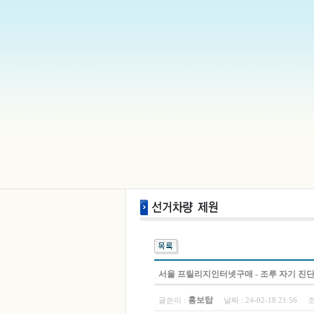
서울 프­릴리지인터넷구매 - 조루 자기 진
홍보탑
글쓴이 :
날짜 :
24-02-18 21:56
조