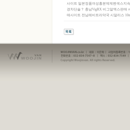
사이트
일본정품여성흥분제제펜섹스지
경차단술？
충남VigRX 비그알엑스판매
매사이트
전남레­비트라약국
시알리스 10