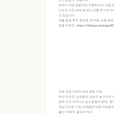
따라서 어떤 방법으로 진행하는지, 내용 및
산모의 건강 상태 및 임신 진행 주수에 따
도 있습니다.
약물 중절 후의 후유증, 부작용, 비용 등
정품 미프진 :
https://vkdnjaos.kamagra82
강원 미프진? 어디서 구해요?
‘안전한 임신 중단’ 어떻게?…의료진 교육도
만파…"경영진 직접 지시 아닌 묵인 가능성?
품 판매 웹사이트 실태
미프진? 어디서 구
트 - (사)민주....
미프진? 어디서 구해요?
민주.... 협회소식 > 홍보게시판 >
미프진?
어디서 구해요
미프진
코리아 정보 생리통
ymachine.co.kr board > 홍보게시판 >
미프진
미소프로스톨의 차이점은? 【mife123.xyz】
미프진
부작용 솔직한 후기, 추천 메뉴 알아
미프진
낙태약 구입 공식홈페이지 Mife123.x
술가능한 곳
미프진
낙태약 구입 공식홈페이지
전북 세계 각국의 낙태 관련 규정
부산 미프진, 남성들의 관심도 높아지며 '
광주 미국 약국서도 임신중절약 판매...한
전남 미프진 구입 어려움에 대한 여성들의
울산 '낙태약' 굴곡의 역사