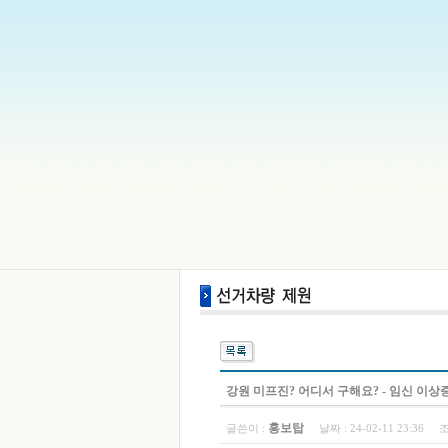
강원 미프진? 어디서 구해요? - 임신 
홍보탑
글쓴이 :
날짜 :
24-02-11 23:36
조