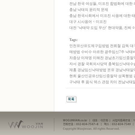
전남 한국 여성들, 미프진 합법화에 대한 
충남 낙태의 윤리적 문제
충남 한국사회에서 미프진 사용에 대한 태
대구 시사용어 < 미프진
대전 ‘낙태약 도입 무산’ 현대약품, 진짜 
Tags:
인천유산유도제구입방법
전희철 감독
대
매방법
수비수 아르한
광주임신7주 낙태
차증상
이재명 이해찬
경남초기임신중절
자서
경찰 국회의사당역
충북임신낙태수
재홍
경남임신낙태방법
온유
경남낙태알약
현희
울산인공유산임신중절약
성폭행범 
구낙태 후 음식
덱스 관점 차이
전남낙태알