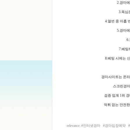
2.경마
3.욕심
4.열번 중 아홉
5.경마
6
7.베
8.베팅 시에는 
경마사이트는 온라인
스크린경마
검증 업계 1위 
먹튀 없는 안전
relevance: #
인터넷경마
#
경마입장예약
#