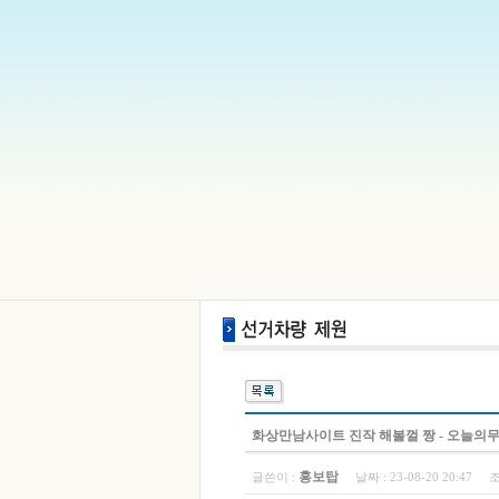
화상만남사이트 진작 해볼껄 짱 - 오­늘­의­무­
홍보탑
글쓴이 :
날짜 :
23-08-20 20:47
조