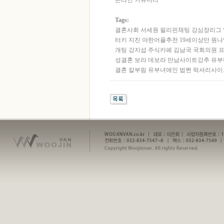
온라인 커뮤니티
Tags:
결혼사회
서세원
필­리­핀­채­팅
강심장리그
터키 지진
야한어플추천 19세이상만 원나
개­팅
강지섭
주­식­카­페
김남국 국회의원 
성­결­혼
보라 데보라
만남사이트강추 유부
결혼
칼부림
유부녀애인
법쩐
럭셔리사이